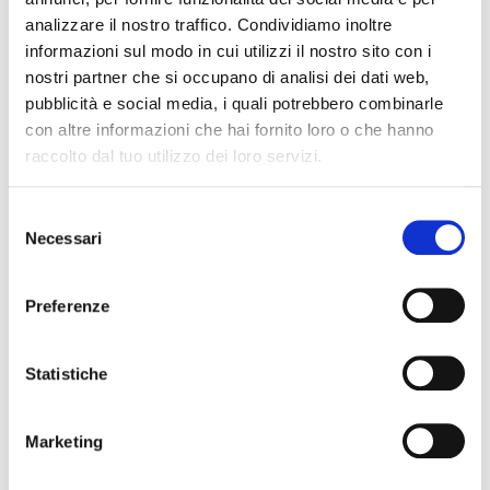
Indirizzo email
analizzare il nostro traffico. Condividiamo inoltre
informazioni sul modo in cui utilizzi il nostro sito con i
Città
nostri partner che si occupano di analisi dei dati web,
pubblicità e social media, i quali potrebbero combinarle
con altre informazioni che hai fornito loro o che hanno
Telefono
raccolto dal tuo utilizzo dei loro servizi.
Selezione
C.F o P.Iva
Necessari
del
consenso
Oggetto
Preferenze
Statistiche
Acconsento
espressamente
al trattamento
dei miei dati
Marketing
personali per
finalità di
marketing di