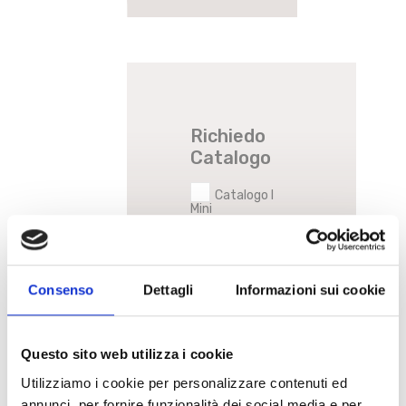
Richiedo
Catalogo
Catalogo I
Mini
Denominazione
Ragione Sociale
Consenso
Dettagli
Informazioni sui cookie
Nome e
Cognome
referente
Questo sito web utilizza i cookie
Utilizziamo i cookie per personalizzare contenuti ed
annunci, per fornire funzionalità dei social media e per